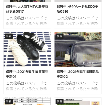
保護中: 大人気TMTの激安商
保護中: せどらー必見DDD更
品更新0517
新0516
この投稿はパスワードで
この投稿はパスワードで
保護されているため抜粋
保護されているため抜粋
文はありません。
文はありません。
新着
新着
2021/5/16
2021/5/15
保護中: 2021年5月16日商品
保護中: 2021年5月15日商品
更新01
更新02
この投稿はパスワードで
この投稿はパスワードで
保護されているため抜粋
保護されているため抜粋
文はありません。
文はありません。
新着
新着